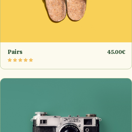
Pairs
45.00
€