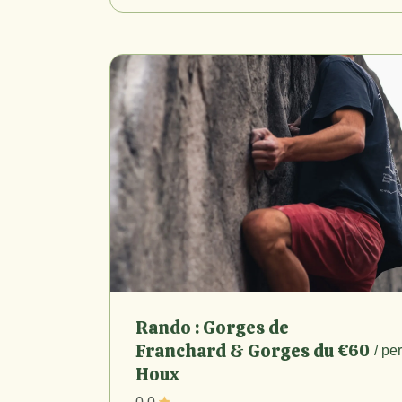
Rando : Gorges de
Franchard & Gorges du
€60
/ pe
Houx