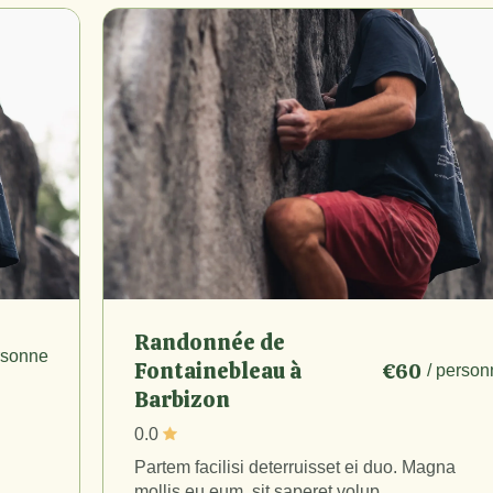
Randonnée de
rsonne
Fontainebleau à
€60
/ person
Barbizon
0.0
Partem facilisi deterruisset ei duo. Magna
mollis eu eum, sit saperet volup