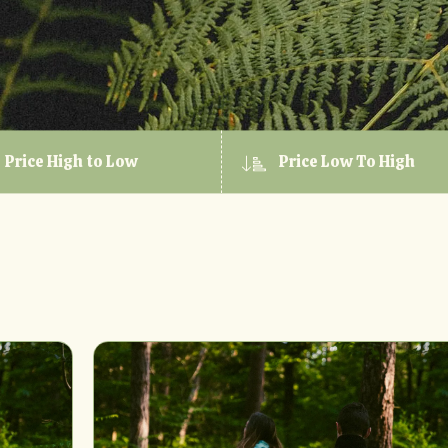
Price High to Low
Price Low To High