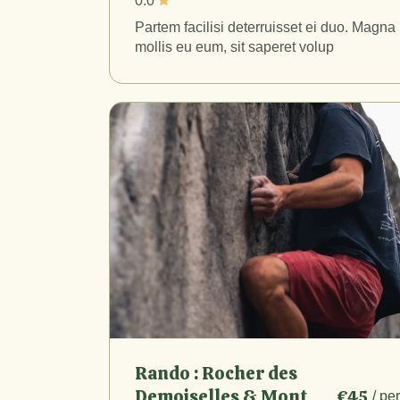
0.0
Partem facilisi deterruisset ei duo. Magna
mollis eu eum, sit saperet volup
Rando : Rocher des
Demoiselles & Mont
€45
/ pe