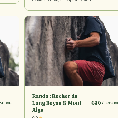
Rando : Rocher du
Long Boyau & Mont
€40
rsonne
/ person
Aigu