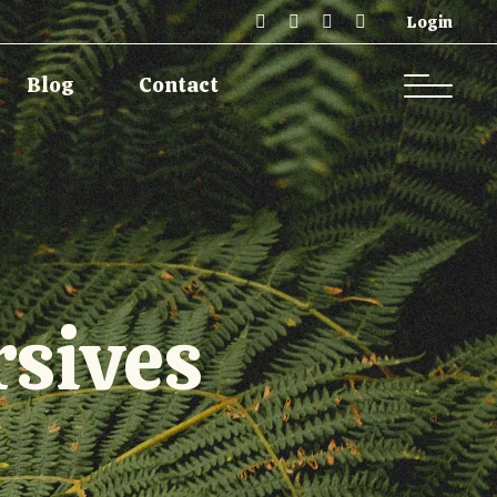
Login
Single Types
Contact
Blog
Contact
Single Types
Contact
sives