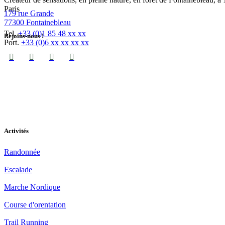
Paris
179 rue Grande
77300 Fontainebleau
Tel.
+33 (0)1 85 48 xx xx
Rejoins-nous !
Port.
+33 (0)6 xx xx xx xx
Activités
Randonnée
Escalade
Marche Nordique
Course d'orentation
Trail Running