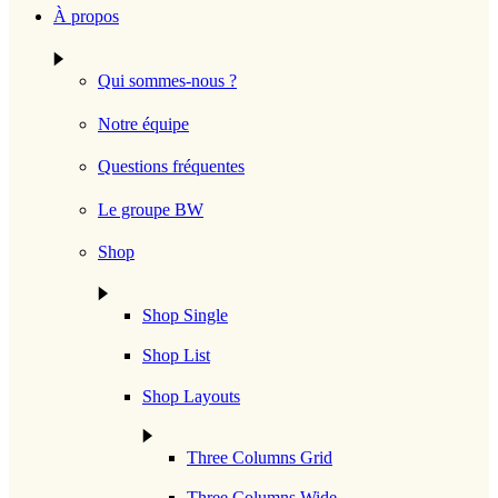
À propos
Shop Pages
Cart
Qui sommes-nous ?
Checkout
Notre équipe
My Account
Questions fréquentes
Le groupe BW
Shop
Shop Single
Shop List
Shop Layouts
Three Columns Grid
Three Columns Wide