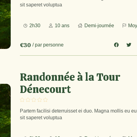
sit saperet voluptua
2h30
10 ans
Demi-journée
Moy
€30
/ par personne
Randonnée à la Tour
Dénecourt
Partem facilisi deterruisset ei duo. Magna mollis eu e
sit saperet voluptua