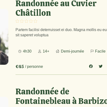
Randonnée au Cuvier
Châtillon
Partem facilisi deterruisset ei duo. Magna mollis eu e
sit saperet voluptua
4h30
14+
Demi-journée
Facile
€45
/ personne
Randonnée de
Fontainebleau à Barbiz