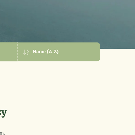
Name (A-Z)
sy
um,