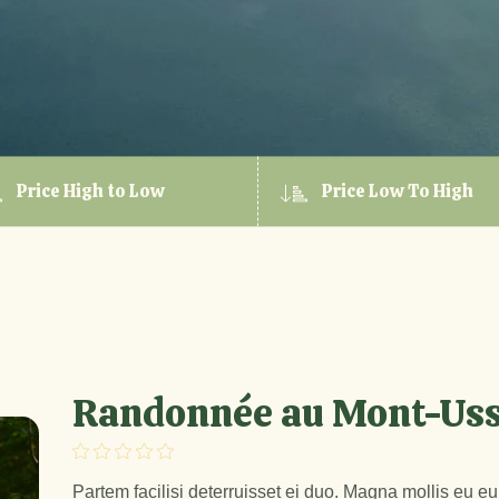
Price High to Low
Price Low To High
Randonnée au Mont-Us
Partem facilisi deterruisset ei duo. Magna mollis eu e