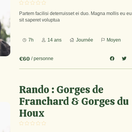
Partem facilisi deterruisset ei duo. Magna mollis eu e
sit saperet voluptua
7h
14 ans
Journée
Moyen
€60
/ personne
Rando : Gorges de
Franchard & Gorges du
Houx