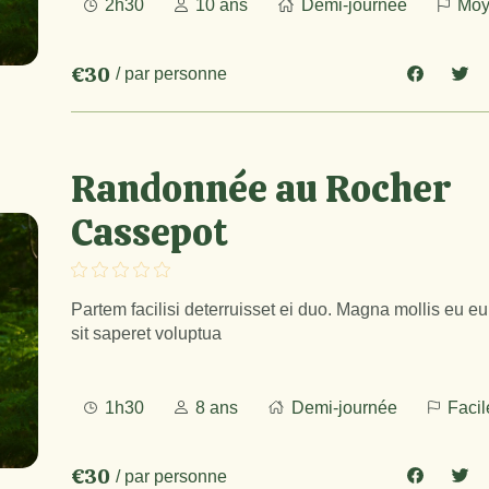
2h30
10 ans
Demi-journée
Moy
€30
/ par personne
Randonnée au Rocher
Cassepot
Partem facilisi deterruisset ei duo. Magna mollis eu e
sit saperet voluptua
1h30
8 ans
Demi-journée
Facil
€30
/ par personne