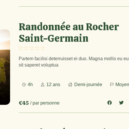
Randonnée au Rocher
Saint-Germain
Partem facilisi deterruisset ei duo. Magna mollis eu e
sit saperet voluptua
4h
12 ans
Demi-journée
Moye
€45
/ par personne