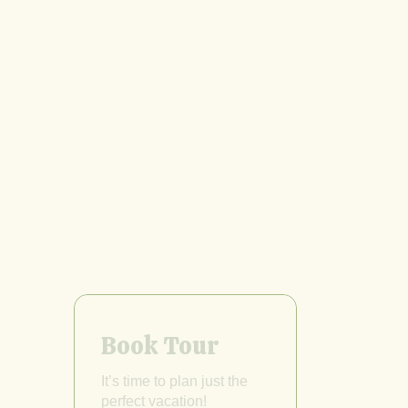
Book Tour
It’s time to plan just the
perfect vacation!