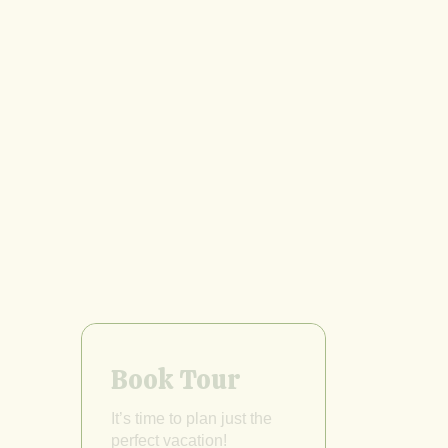
Book Tour
It’s time to plan just the
perfect vacation!