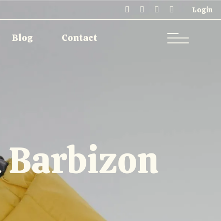
Login
Single Types
Contact
Blog
Contact
Single Types
Contact
à Barbizon