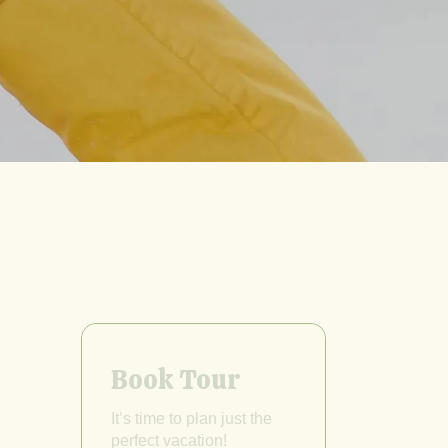
Book Tour
It’s time to plan just the
perfect vacation!