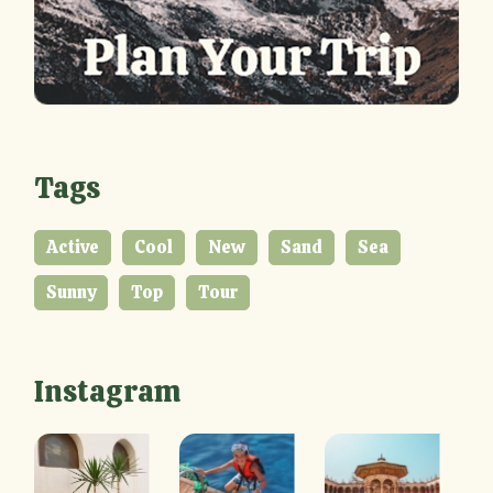
Tags
Active
Cool
New
Sand
Sea
Sunny
Top
Tour
Instagram